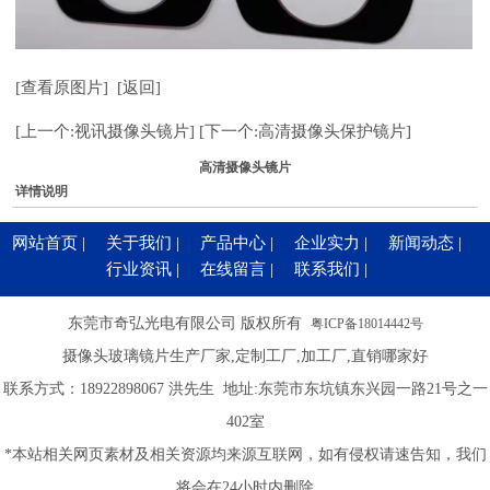
[查看原图片]
[返回]
[上一个:视讯摄像头镜片]
[下一个:高清摄像头保护镜片]
高清摄像头镜片
详情说明
网站首页
|
关于我们
|
产品中心
|
企业实力
|
新闻动态
|
行业资讯
|
在线留言
|
联系我们
|
东莞市奇弘光电有限公司 版权所有
粤ICP备18014442号
摄像头玻璃镜片生产厂家,定制工厂,加工厂,直销哪家好
联系方式：
18922898067
洪先生 地址:东莞市东坑镇东兴园一路21号之一
402室
*本站相关网页素材及相关资源均来源互联网，如有侵权请速告知，我们
将会在24小时内删除