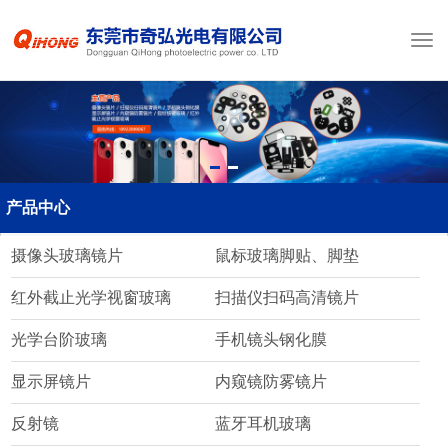
产品中心
摄像头玻璃镜片
鼠标玻璃脚贴、脚垫
红外截止光学视窗玻璃
扫描仪扫码高清镜片
光学台阶玻璃
手机镜头钢化膜
显示屏镜片
内窥镜防雾镜片
反射镜
蓝牙耳机玻璃