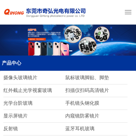
产品中心
摄像头玻璃镜片
鼠标玻璃脚贴、脚垫
红外截止光学视窗玻璃
扫描仪扫码高清镜片
光学台阶玻璃
手机镜头钢化膜
显示屏镜片
内窥镜防雾镜片
反射镜
蓝牙耳机玻璃