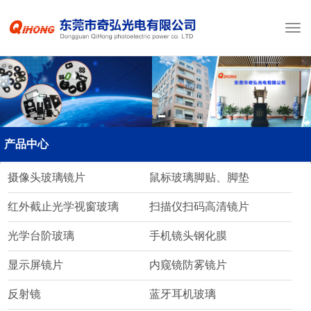
产品中心
摄像头玻璃镜片
鼠标玻璃脚贴、脚垫
红外截止光学视窗玻璃
扫描仪扫码高清镜片
光学台阶玻璃
手机镜头钢化膜
显示屏镜片
内窥镜防雾镜片
反射镜
蓝牙耳机玻璃