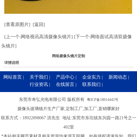
[查看原图片]
[返回]
[上一个:网络视讯高清摄像头镜片]
[下一个:网络面试高清双摄像
头镜片]
网络摄像头镜片定制
详情说明
网站首页
|
关于我们
|
产品中心
|
企业实力
|
新闻动态
|
行业资讯
|
在线留言
|
联系我们
|
东莞市奇弘光电有限公司 版权所有
粤ICP备18014442号
摄像头玻璃镜片生产厂家,定制工厂,加工厂,直销哪家好
联系方式：
18922898067
洪先生 地址:东莞市东坑镇东兴园一路21号之一
402室
*本站相关网页素材及相关资源均来源互联网，如有侵权请速告知，我们