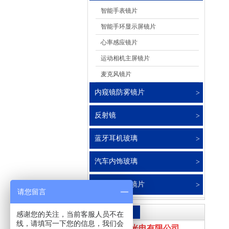
智能手表镜片
智能手环显示屏镜片
心率感应镜片
运动相机主屏镜片
麦克风镜片
内窥镜防雾镜片
反射镜
蓝牙耳机玻璃
汽车内饰玻璃
投影仪玻璃镜片
请您留言
联系我们
感谢您的关注，当前客服人员不在
线，请填写一下您的信息，我们会
东莞市奇弘光电有限公司