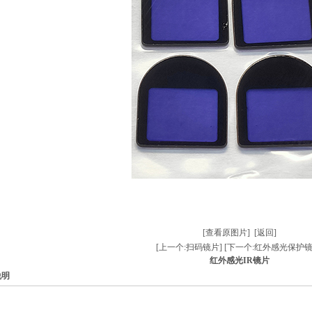
[查看原图片]
[返回]
[上一个:扫码镜片]
[下一个:红外感光保护镜
红外感光IR镜片
说明