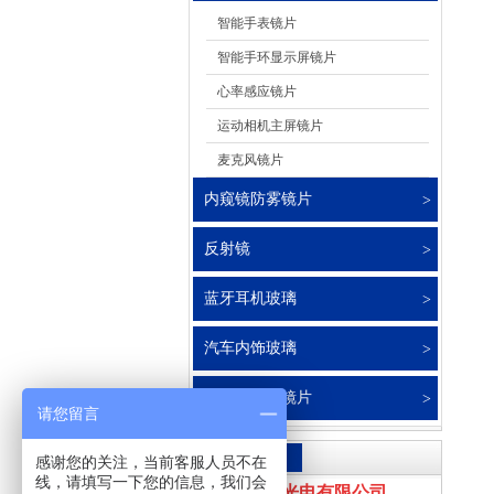
智能手表镜片
智能手环显示屏镜片
心率感应镜片
运动相机主屏镜片
麦克风镜片
内窥镜防雾镜片
反射镜
蓝牙耳机玻璃
汽车内饰玻璃
投影仪玻璃镜片
请您留言
联系我们
感谢您的关注，当前客服人员不在
线，请填写一下您的信息，我们会
东莞市奇弘光电有限公司