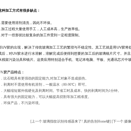
这种加工方式有很多缺点：
1.需要使用溶剂清洗，因此不环保。
2.加工过程大量使用手工，人工成本高，生产效率低。
3.对于一些形状比较复杂的加工件受到一定程度限制。
而UV胶的出现，解决了传统玻璃加工工艺的繁琐与不稳定性。其工艺就是用UV胶将
成后，对UV胶水进行水溶解，溶解完成后便得到想要的加工后的玻璃镜片尺寸。并且
水残留污染治具和镜片。这类应用特别适合手机、笔记本电脑、平板、光通讯芯片中
UV胶产品特点：
1．比石蜡具有更强劲的固定能力,对加工对象不造成损伤。
2．剥离时不需使用有机溶剂，一般温水（80-90℃）即可。
3．大幅缩短紫外线硬化及剥离时间。节省工时及成本。快的剥离时间为1分钟。
4．具有强大的固定能力，可以大幅提高切割等加工精准度。
5．环保产品，不污染环境。
[上一个:玻璃指纹识别传感器来了! 真的告别Home键]
[下一个:摄