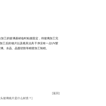
欲加工的玻璃基材临时粘接固定，待玻璃加工完
加工后的镜片以及模具治具干净没有一点UV胶
玻璃、水晶、晶圆切割等精密加工制程。
[返回]
像头玻璃镜片是什么材质？]